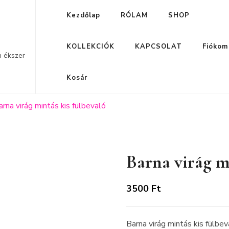
Kezdőlap
RÓLAM
SHOP
KOLLEKCIÓK
KAPCSOLAT
Fiókom
n ékszer
Kosár
arna virág mintás kis fülbevaló
Barna virág m
3500
Ft
Barna virág mintás kis fülbev