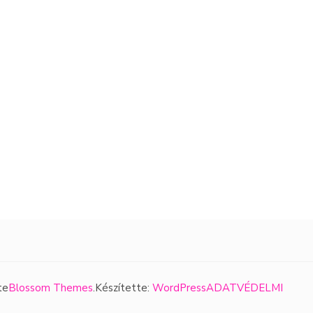
te
Blossom Themes
.Készítette:
WordPress
ADATVÉDELMI