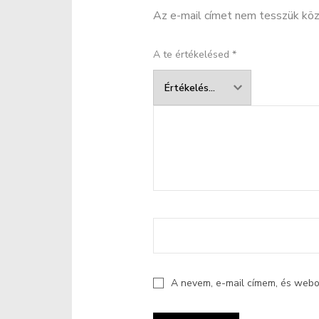
Az e-mail címet nem tesszük köz
A te értékelésed
*
A nevem, e-mail címem, és web