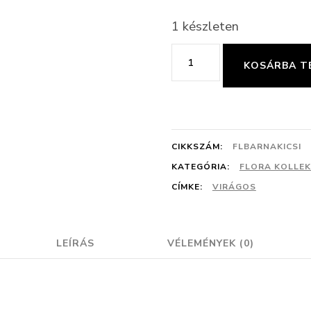
1 készleten
Barna
KOSÁRBA T
virág
mintás
kis
fülbevaló
CIKKSZÁM:
FLBARNAKICSI
mennyiség
KATEGÓRIA:
FLORA KOLLEK
CÍMKE:
VIRÁGOS
LEÍRÁS
VÉLEMÉNYEK (0)