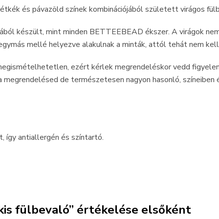
étkék és pávazöld színek kombinációjából született virágos fül
ából készült, mint minden BETTEEBEAD ékszer. A virágok nem
gymás mellé helyezve alakulnak a minták, attól tehát nem kell 
 megismételhetetlen, ezért kérlek megrendeléskor vedd figyel
 a megrendelésed de természetesen nagyon hasonló, színeiben é
 így antiallergén és színtartó.
kis fülbevaló” értékelése elsőként