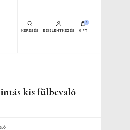
0
KERESÉS
BEJELENTKEZÉS
0 FT
intás kis fülbevaló
aló