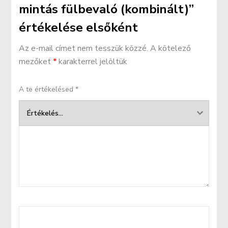
mintás fülbevaló (kombinált)”
értékelése elsőként
Az e-mail címet nem tesszük közzé.
A kötelező
mezőket
*
karakterrel jelöltük
A te értékelésed
*