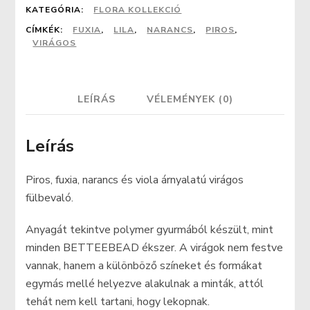
fülbevaló
KATEGÓRIA:
FLORA KOLLEKCIÓ
CÍMKÉK:
FUXIA
,
LILA
,
NARANCS
,
PIROS
,
(kombinált)
VIRÁGOS
mennyiség
LEÍRÁS
VÉLEMÉNYEK (0)
Leírás
Piros, fuxia, narancs és viola árnyalatú virágos
fülbevaló.
Anyagát tekintve polymer gyurmából készült, mint
minden BETTEEBEAD ékszer. A virágok nem festve
vannak, hanem a különböző színeket és formákat
egymás mellé helyezve alakulnak a minták, attól
tehát nem kell tartani, hogy lekopnak.