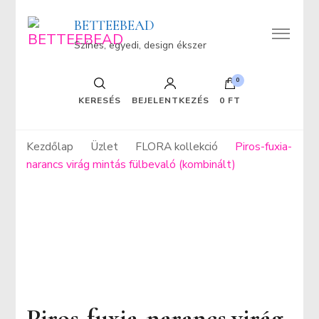
BETTEEBEAD
Színes, egyedi, design ékszer
0
KERESÉS
BEJELENTKEZÉS
0 FT
Kezdőlap
Üzlet
FLORA kollekció
Piros-fuxia-
narancs virág mintás fülbevaló (kombinált)
Piros-fuxia-narancs virág