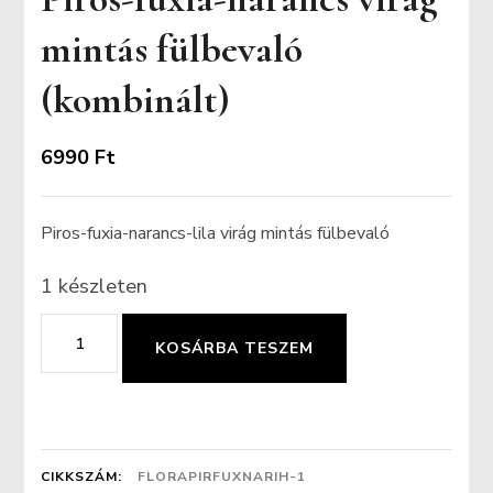
mintás fülbevaló
(kombinált)
6990
Ft
Piros-fuxia-narancs-lila virág mintás fülbevaló
1 készleten
Piros-
KOSÁRBA TESZEM
fuxia-
narancs
virág
mintás
CIKKSZÁM:
FLORAPIRFUXNARIH-1