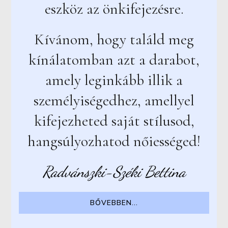
eszköz az önkifejezésre.
Kívánom, hogy találd meg
kínálatomban azt a darabot,
amely leginkább illik a
személyiségedhez, amellyel
kifejezheted saját stílusod,
hangsúlyozhatod nőiességed!
Radvánszki-Széki Bettina
BŐVEBBEN...