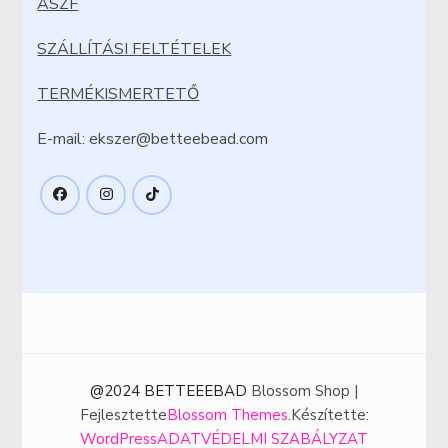
ÁSZF
SZÁLLÍTÁSI FELTÉTELEK
TERMÉKISMERTETŐ
E-mail: ekszer@betteebead.com
@2024 BETTEEEBAD
Blossom Shop |
Fejlesztette
Blossom Themes
.Készítette:
WordPress
ADATVÉDELMI SZABÁLYZAT