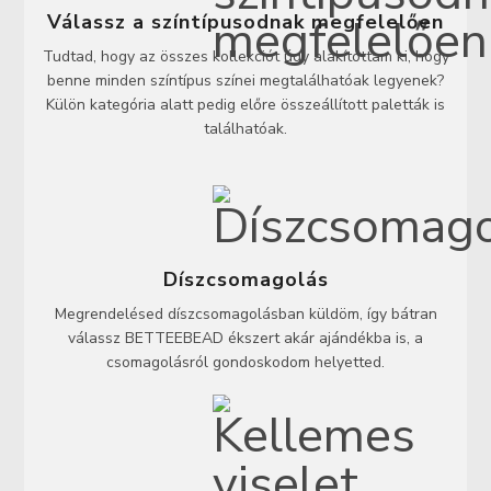
Válassz a színtípusodnak megfelelően
Tudtad, hogy az összes kollekciót úgy alakítottam ki, hogy
benne minden színtípus színei megtalálhatóak legyenek?
Külön kategória alatt pedig előre összeállított paletták is
találhatóak.
Díszcsomagolás
Megrendelésed díszcsomagolásban küldöm, így bátran
válassz BETTEEBEAD ékszert akár ajándékba is, a
csomagolásról gondoskodom helyetted.