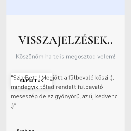
VISSZAJELZÉSEK..
Köszönöm ha te is megosztod velem!
"Szia Betti! Megjött a fülbevaló köszi :),
KÉPEITEK
mindegyik tőled rendelt fülbevaló
meseszép de ez gyönyörű, az új kedvenc
:)"
Szabina