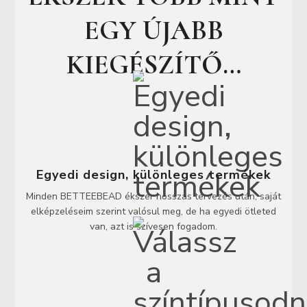
EGY ÚJABB
KIEGÉSZÍTŐ…
Egyedi design, különleges termékek
Minden BETTEEBEAD ékszer hosszas tervezés után, saját
elképzeléseim szerint valósul meg, de ha egyedi ötleted
van, azt is szívesen fogadom.