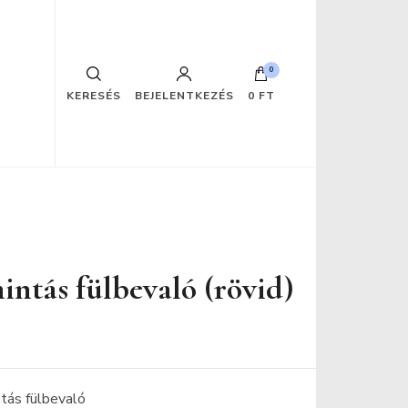
0
KERESÉS
BEJELENTKEZÉS
0 FT
intás fülbevaló (rövid)
ntás fülbevaló