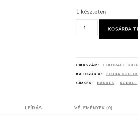
1 készleten
Korall
KOSÁRBA T
virág
mintás
fülbevaló
(rövid)
CIKKSZÁM:
FLKORALLTURK
mennyiség
KATEGÓRIA:
FLORA KOLLEK
CÍMKÉK:
BARACK
,
KORALL
LEÍRÁS
VÉLEMÉNYEK (0)