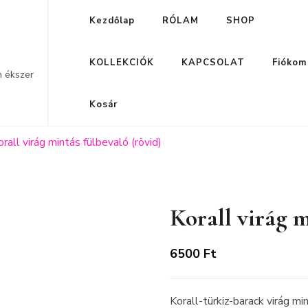
Kezdőlap
RÓLAM
SHOP
KOLLEKCIÓK
KAPCSOLAT
Fiókom
n ékszer
Kosár
orall virág mintás fülbevaló (rövid)
Korall virág m
6500
Ft
Korall-türkiz-barack virág mi