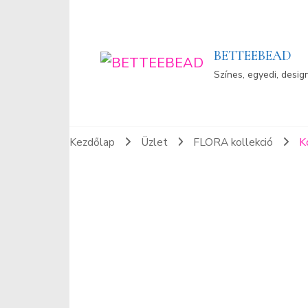
BETTEEBEAD
Színes, egyedi, desig
Kezdőlap
Üzlet
FLORA kollekció
K