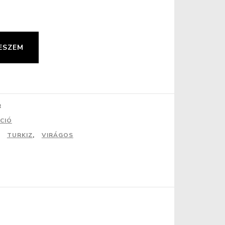
ESZEM
R
CIÓ
,
TURKIZ
,
VIRÁGOS