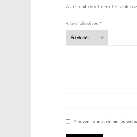
Az e-mail címet nem tesszük köz
A te értékelésed
*
A nevem, e-mail címem, és web