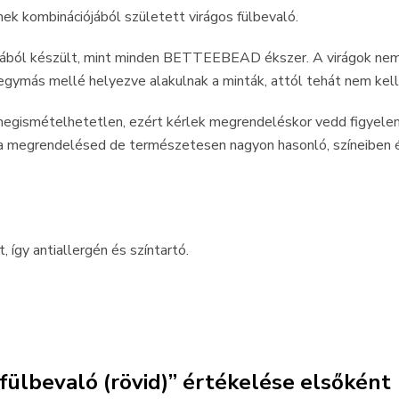
zínek kombinációjából született virágos fülbevaló.
ából készült, mint minden BETTEEBEAD ékszer. A virágok nem
gymás mellé helyezve alakulnak a minták, attól tehát nem kell 
 megismételhetetlen, ezért kérlek megrendeléskor vedd figyel
 a megrendelésed de természetesen nagyon hasonló, színeiben é
 így antiallergén és színtartó.
 fülbevaló (rövid)” értékelése elsőként