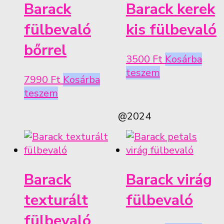
Barack
Barack kerek
fülbevaló
kis fülbevaló
bőrrel
3500
Ft
Kosárba
teszem
7990
Ft
Kosárba
teszem
@2024
Barack
Barack virág
texturált
fülbevaló
fülbevaló