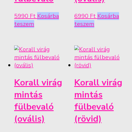
5990
Ft
Kosárba
6990
Ft
Kosárba
teszem
teszem
Korall virág
Korall virág
mintás
mintás
fülbevaló
fülbevaló
(ovális)
(rövid)