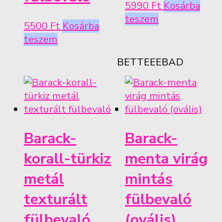
5990
Ft
Kosárba
teszem
5500
Ft
Kosárba
teszem
BETTEEEBAD
Barack-
Barack-
korall-türkiz
menta virág
metál
mintás
texturált
fülbevaló
fülbevaló
(ovális)