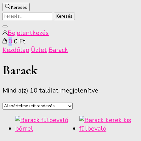
Keresés
Keresés:
Keresés
Bejelentkezés
bezárása
0
0 Ft
Kezdőlap
Üzlet
Barack
Barack
Mind a(z) 10 találat megjelenítve