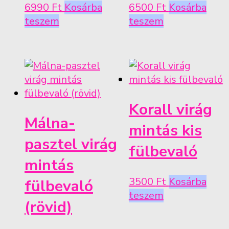
6990
Ft
Kosárba
6500
Ft
Kosárba
teszem
teszem
Korall virág
Málna-
mintás kis
pasztel virág
fülbevaló
mintás
3500
Ft
Kosárba
fülbevaló
teszem
(rövid)