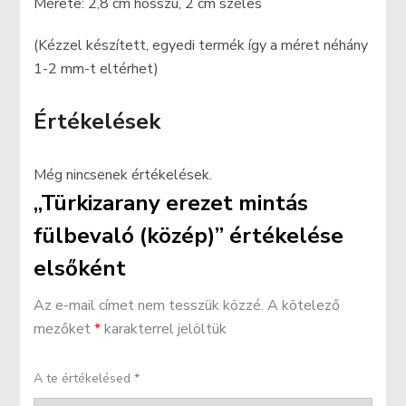
Mérete: 2,8 cm hosszú, 2 cm széles
(Kézzel készített, egyedi termék így a méret néhány
1-2 mm-t eltérhet)
Értékelések
Még nincsenek értékelések.
„Türkizarany erezet mintás
fülbevaló (közép)” értékelése
elsőként
Az e-mail címet nem tesszük közzé.
A kötelező
mezőket
*
karakterrel jelöltük
A te értékelésed
*