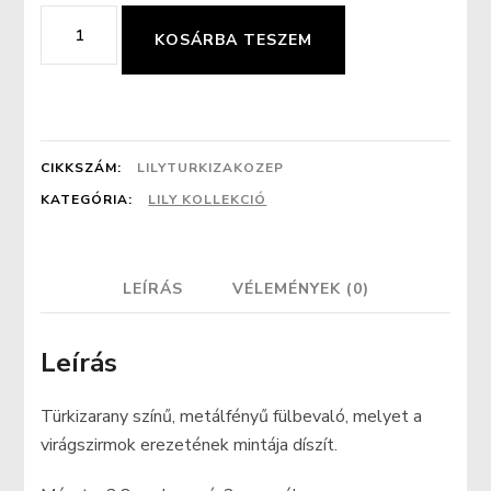
Türkizarany
KOSÁRBA TESZEM
erezet
mintás
fülbevaló
(közép)
CIKKSZÁM:
LILYTURKIZAKOZEP
mennyiség
KATEGÓRIA:
LILY KOLLEKCIÓ
LEÍRÁS
VÉLEMÉNYEK (0)
Leírás
Türkizarany színű, metálfényű fülbevaló, melyet a
virágszirmok erezetének mintája díszít.