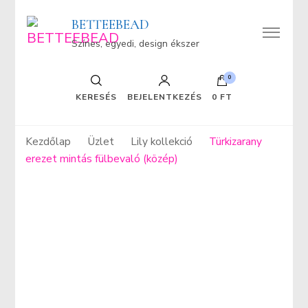
BETTEEBEAD
Színes, egyedi, design ékszer
0
KERESÉS
BEJELENTKEZÉS
0 FT
Kezdőlap
Üzlet
Lily kollekció
Türkizarany
erezet mintás fülbevaló (közép)