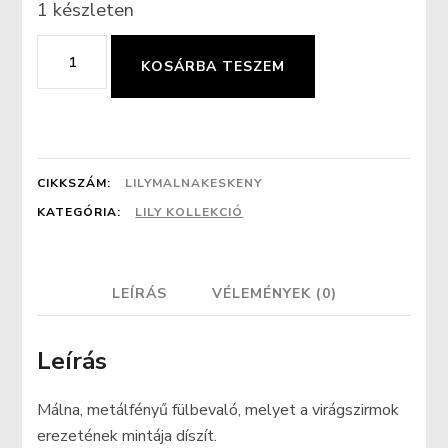
1 készleten
Málna
KOSÁRBA TESZEM
erezet
mintás
fülbevaló
(keskeny)
CIKKSZÁM:
LILYMALNAKESKENY
mennyiség
KATEGÓRIA:
LILY KOLLEKCIÓ
LEÍRÁS
VÉLEMÉNYEK (0)
Leírás
Málna, metálfényű fülbevaló, melyet a virágszirmok
erezetének mintája díszít.