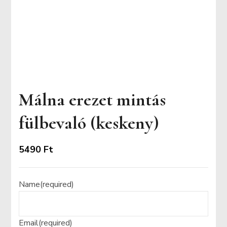
Málna erezet mintás
fülbevaló (keskeny)
5490
Ft
Name
(required)
Email
(required)