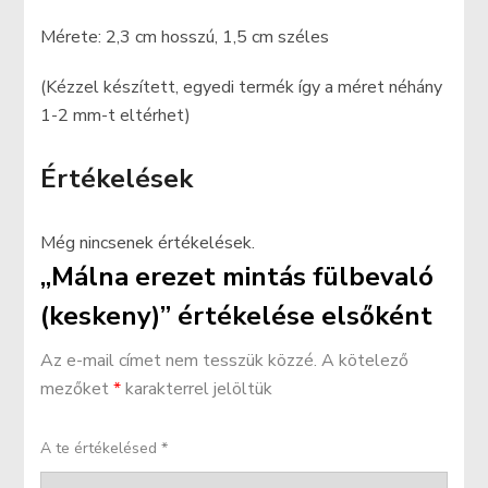
Mérete: 2,3 cm hosszú, 1,5 cm széles
(Kézzel készített, egyedi termék így a méret néhány
1-2 mm-t eltérhet)
Értékelések
Még nincsenek értékelések.
„Málna erezet mintás fülbevaló
(keskeny)” értékelése elsőként
Az e-mail címet nem tesszük közzé.
A kötelező
mezőket
*
karakterrel jelöltük
A te értékelésed
*