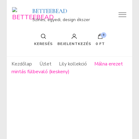
BETTEEBEAD
Színes, egyedi, design ékszer
0
KERESÉS
BEJELENTKEZÉS
0 FT
Kezdőlap
Üzlet
Lily kollekció
Málna erezet
mintás fülbevaló (keskeny)