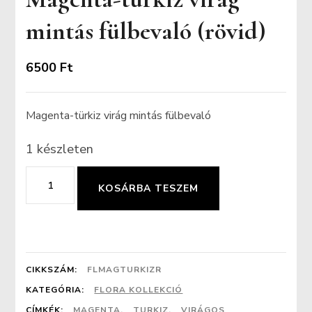
mintás fülbevaló (rövid)
6500
Ft
Magenta-türkiz virág mintás fülbevaló
1 készleten
Magenta-
KOSÁRBA TESZEM
türkiz
virág
mintás
fülbevaló
CIKKSZÁM:
FLMAGTURKIZR
(rövid)
KATEGÓRIA:
FLORA KOLLEKCIÓ
CÍMKÉK:
MAGENTA
,
TURKIZ
,
VIRÁGOS