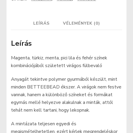
mennyiség
LEÍRÁS
VÉLEMÉNYEK (0)
Leírás
Magenta, türkiz, menta, pici lila és fehér színek
kombinációjából született virágos fülbevaló
Anyagát tekintve polymer gyurmából készült, mint
minden BETTEEBEAD ékszer. A virágok nem festve
vannak, hanem a különböző színeket és formákat
egymás mellé helyezve alakulnak a minták, attól
tehát nem kell tartani, hogy lekopnak.
A mintázata teljesen egyedi és
megismételhetetlen, ezért kérlek megrendeléskor