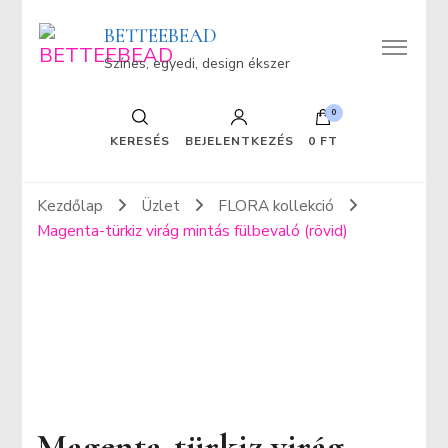
BETTEEBEAD
Színes, egyedi, design ékszer
0
KERESÉS
BEJELENTKEZÉS
0 FT
Kezdőlap
Üzlet
FLORA kollekció
Magenta-türkiz virág mintás fülbevaló (rövid)
Magenta-türkiz virág