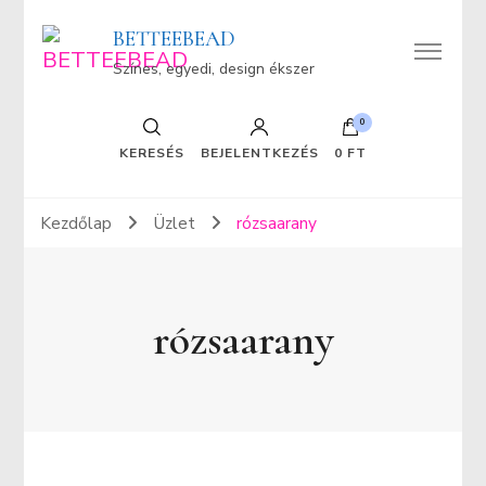
BETTEEBEAD
Színes, egyedi, design ékszer
0
KERESÉS
BEJELENTKEZÉS
0 FT
Kezdőlap
Üzlet
rózsaarany
rózsaarany