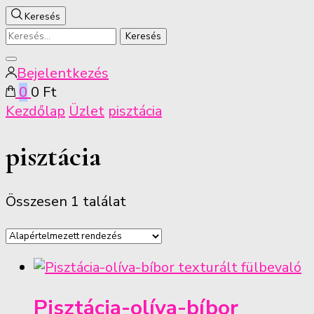
Keresés
Keresés:
Keresés
Bejelentkezés
bezárása
0
0 Ft
Kezdőlap
Üzlet
pisztácia
pisztácia
Összesen 1 találat
Pisztácia-olíva-bíbor