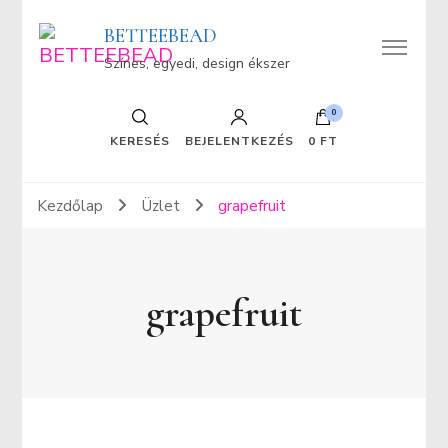
BETTEEBEAD
Színes, egyedi, design ékszer
0
KERESÉS
BEJELENTKEZÉS
0 FT
Kezdőlap
Üzlet
grapefruit
grapefruit