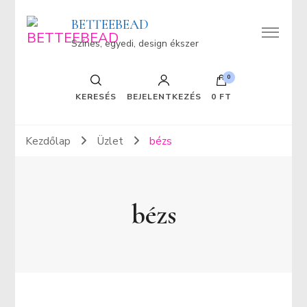
BETTEEBEAD
Színes, egyedi, design ékszer
0
KERESÉS
BEJELENTKEZÉS
0 FT
Kezdőlap
Üzlet
bézs
bézs