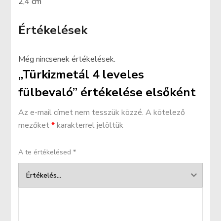
2,4 cm
Értékelések
Még nincsenek értékelések.
„Türkizmetál 4 leveles
fülbevaló” értékelése elsőként
Az e-mail címet nem tesszük közzé.
A kötelező
mezőket
*
karakterrel jelöltük
A te értékelésed
*