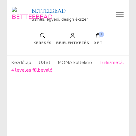
BETTEEBEAD
Színes, egyedi, design ékszer
0
KERESÉS
BEJELENTKEZÉS
0 FT
Kezdőlap
Üzlet
MONA kollekció
Türkizmetál
4 leveles fülbevaló