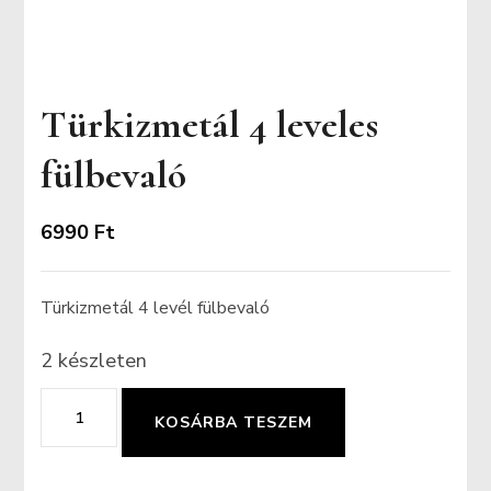
Türkizmetál 4 leveles
fülbevaló
6990
Ft
Türkizmetál 4 levél fülbevaló
2 készleten
Türkizmetál
KOSÁRBA TESZEM
4
leveles