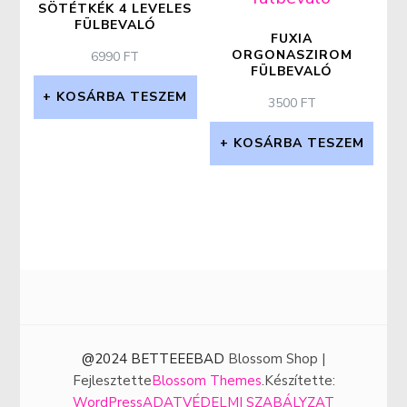
SÖTÉTKÉK 4 LEVELES
FÜLBEVALÓ
FUXIA
ORGONASZIROM
6990
FT
FÜLBEVALÓ
KOSÁRBA TESZEM
3500
FT
KOSÁRBA TESZEM
@2024 BETTEEEBAD
Blossom Shop |
Fejlesztette
Blossom Themes
.Készítette:
WordPress
ADATVÉDELMI SZABÁLYZAT