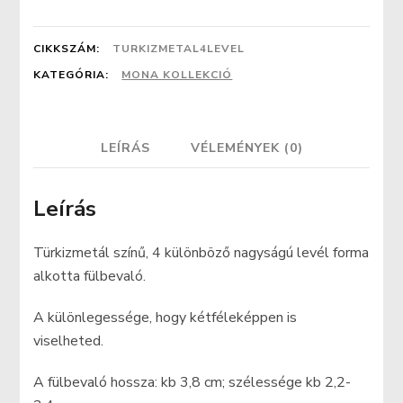
fülbevaló
mennyiség
CIKKSZÁM:
TURKIZMETAL4LEVEL
KATEGÓRIA:
MONA KOLLEKCIÓ
LEÍRÁS
VÉLEMÉNYEK (0)
Leírás
Türkizmetál színű, 4 különböző nagyságú levél forma
alkotta fülbevaló.
A különlegessége, hogy kétféleképpen is
viselheted.
A fülbevaló hossza: kb 3,8 cm; szélessége kb 2,2-