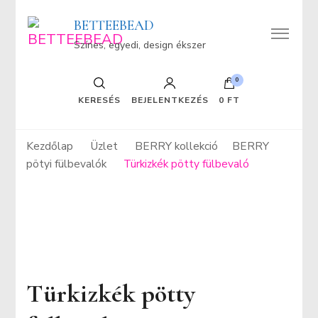
BETTEEBEAD
Színes, egyedi, design ékszer
0
KERESÉS
BEJELENTKEZÉS
0 FT
Kezdőlap
Üzlet
BERRY kollekció
BERRY
pötyi fülbevalók
Türkizkék pötty fülbevaló
Türkizkék pötty