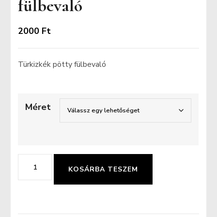
fülbevaló
2000
Ft
Türkizkék pötty fülbevaló
Méret
Türkizkék
KOSÁRBA TESZEM
pötty
fülbevaló
mennyiség