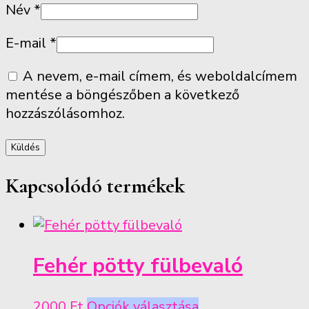
Név
*
E-mail
*
A nevem, e-mail címem, és weboldalcímem
mentése a böngészőben a következő
hozzászólásomhoz.
Kapcsolódó termékek
Fehér pötty fülbevaló
Ennek
2000
Ft
Opciók választása