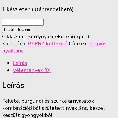
1 készleten (utánrendelhető)
Szürke-
fekete-
Kosárba teszem
burgundi
Cikkszám:
Berrynyakifeketeburgundi
bogyós
Kategória:
BERRY kollekció
Címkék:
bogyós
,
nyaklánc
nyaklánc
mennyiség
Leírás
Vélemények (0)
Leírás
Fekete, burgundi és szürke árnyalatok
kombinációjából született nyaklánc, kézzel
készült gyöngyökből.