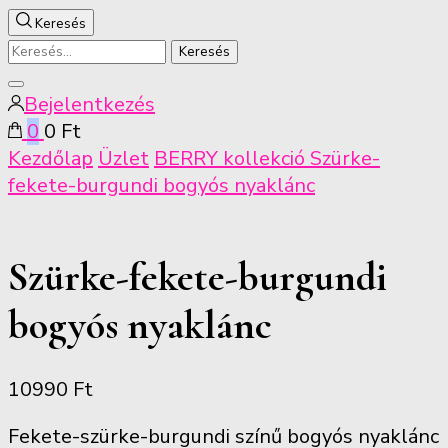
Keresés
Keresés:
Keresés
Bejelentkezés
bezárása
0
0 Ft
Kezdőlap
Üzlet
BERRY kollekció
Szürke-
fekete-burgundi bogyós nyaklánc
Szürke-fekete-burgundi
bogyós nyaklánc
10990
Ft
Fekete-szürke-burgundi színű bogyós nyaklánc