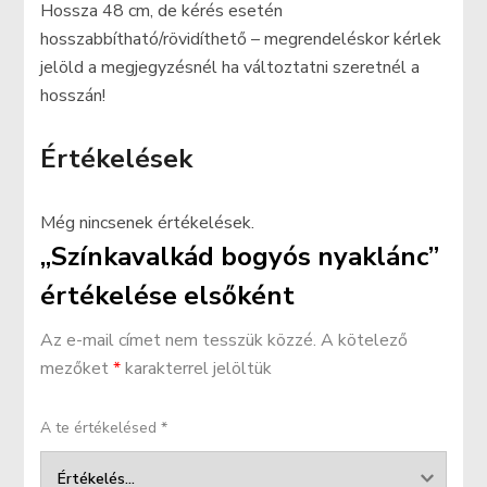
Hossza 48 cm, de kérés esetén
hosszabbítható/rövidíthető – megrendeléskor kérlek
jelöld a megjegyzésnél ha változtatni szeretnél a
hosszán!
Értékelések
Még nincsenek értékelések.
„Színkavalkád bogyós nyaklánc”
értékelése elsőként
Az e-mail címet nem tesszük közzé.
A kötelező
mezőket
*
karakterrel jelöltük
A te értékelésed
*