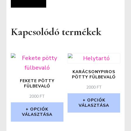
Kapcsolódó termékek
KARÁCSONYPIROS
PÖTTY FÜLBEVALÓ
FEKETE PÖTTY
FÜLBEVALÓ
2000
FT
2000
FT
OPCIÓK
VÁLASZTÁSA
OPCIÓK
VÁLASZTÁSA
Ennek
Ennek
a