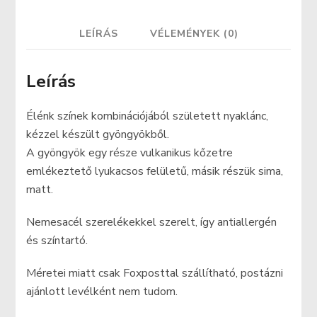
LEÍRÁS
VÉLEMÉNYEK (0)
Leírás
Élénk színek kombinációjából született nyaklánc,
kézzel készült gyöngyökből.
A gyöngyök egy része vulkanikus kőzetre
emlékeztető lyukacsos felületű, másik részük sima,
matt.
Nemesacél szerelékekkel szerelt, így antiallergén
és színtartó.
Méretei miatt csak Foxposttal szállítható, postázni
ajánlott levélként nem tudom.