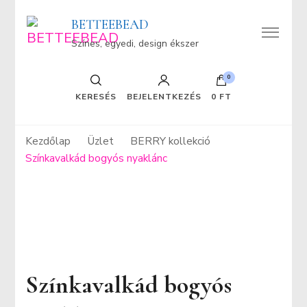
BETTEEBEAD
Színes, egyedi, design ékszer
0
KERESÉS
BEJELENTKEZÉS
0 FT
Kezdőlap
Üzlet
BERRY kollekció
Színkavalkád bogyós nyaklánc
Színkavalkád bogyós