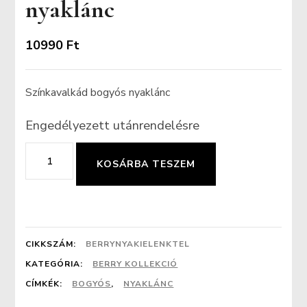
nyaklánc
10990
Ft
Színkavalkád bogyós nyaklánc
Engedélyezett utánrendelésre
Színkavalkád
KOSÁRBA TESZEM
bogyós
nyaklánc
mennyiség
CIKKSZÁM:
BERRYNYAKIELENKTEL
KATEGÓRIA:
BERRY KOLLEKCIÓ
CÍMKÉK:
BOGYÓS
,
NYAKLÁNC