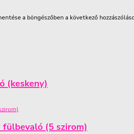
entése a böngészőben a következő hozzászólás
ó (keskeny)
s fülbevaló (5 szirom)