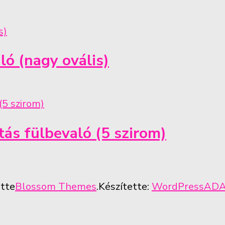
ló (nagy ovális)
tás fülbevaló (5 szirom)
ette
Blossom Themes
.Készítette:
WordPress
ADA