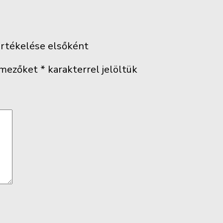
 értékelése elsőként
 mezőket
*
karakterrel jelöltük