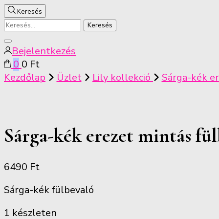
Keresés
Keresés:
Keresés
Bejelentkezés
bezárása
0
0 Ft
Kezdőlap
Üzlet
Lily kollekció
Sárga-kék er
Sárga-kék erezet mintás fül
6490
Ft
Sárga-kék fülbevaló
1 készleten