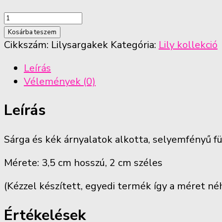
Sárga-
kék
Kosárba teszem
erezet
Cikkszám:
Lilysargakek
Kategória:
Lily kollekció
mintás
Leírás
fülbevaló
Vélemények (0)
(5
szirom)
Leírás
mennyiség
Sárga és kék árnyalatok alkotta, selyemfényű fü
Mérete: 3,5 cm hosszú, 2 cm széles
(Kézzel készített, egyedi termék így a méret n
Értékelések