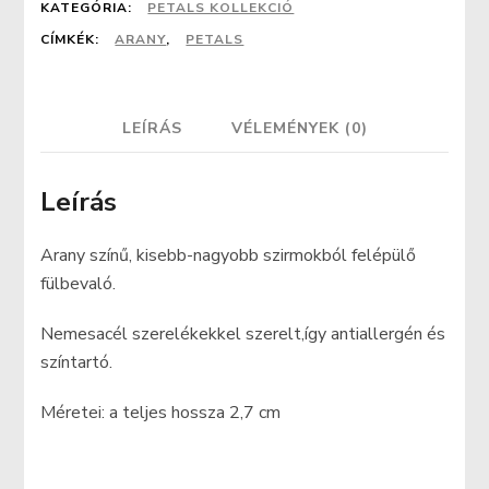
KATEGÓRIA:
PETALS KOLLEKCIÓ
CÍMKÉK:
ARANY
,
PETALS
LEÍRÁS
VÉLEMÉNYEK (0)
Leírás
Arany színű, kisebb-nagyobb szirmokból felépülő
fülbevaló.
Nemesacél szerelékekkel szerelt,így antiallergén és
színtartó.
Méretei: a teljes hossza 2,7 cm