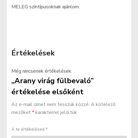
MELEG színtípusoknak ajánlom.
Értékelések
Még nincsenek értékelések.
„Arany virág fülbevaló”
értékelése elsőként
Az e-mail címet nem tesszük közzé.
A kötelező
mezőket
*
karakterrel jelöltük
A te értékelésed
*