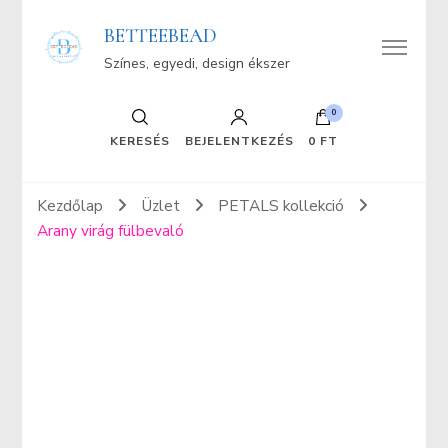
BETTEEBEAD
Színes, egyedi, design ékszer
0
KERESÉS
BEJELENTKEZÉS
0 FT
Kezdőlap
Üzlet
PETALS kollekció
Arany virág fülbevaló