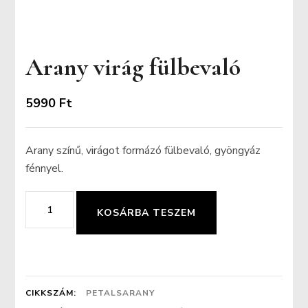
Arany virág fülbevaló
5990
Ft
Arany színű, virágot formázó fülbevaló, gyöngyáz
fénnyel.
Arany
KOSÁRBA TESZEM
virág
fülbevaló
mennyiség
CIKKSZÁM:
PETALSARANY