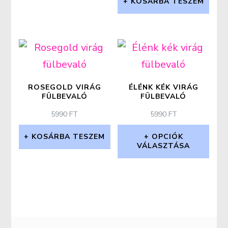
KOSÁRBA TESZEM
ROSEGOLD VIRÁG
ÉLÉNK KÉK VIRÁG
FÜLBEVALÓ
FÜLBEVALÓ
5990
FT
5990
FT
KOSÁRBA TESZEM
OPCIÓK
VÁLASZTÁSA
Ennek
a
terméknek
több