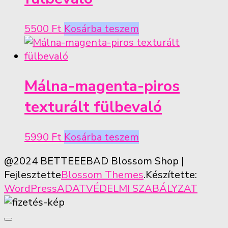
5500
Ft
Kosárba teszem
Málna-magenta-piros
texturált fülbevaló
5990
Ft
Kosárba teszem
@2024 BETTEEEBAD
Blossom Shop |
Fejlesztette
Blossom Themes
.Készítette:
WordPress
ADATVÉDELMI SZABÁLYZAT