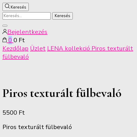
Keresés
Keresés:
Keresés
Bejelentkezés
bezárása
0
0 Ft
Kezdőlap
Üzlet
LENA kollekció
Piros texturált
fülbevaló
Piros texturált fülbevaló
5500
Ft
Piros texturált fülbevaló