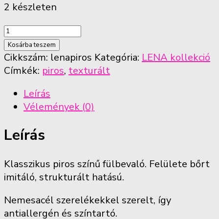
2 készleten
Piros
texturált
Kosárba teszem
fülbevaló
Cikkszám:
lenapiros
Kategória:
LENA kollekció
mennyiség
Címkék:
piros
,
texturált
Leírás
Vélemények (0)
Leírás
Klasszikus piros színű fülbevaló. Felülete bőrt
imitáló, strukturált hatású.
Nemesacél szerelékekkel szerelt, így
antiallergén és színtartó.