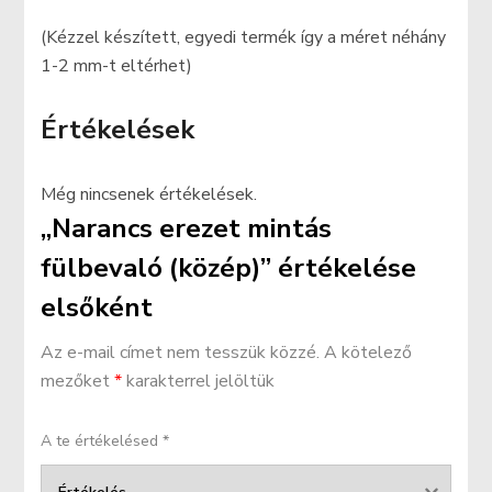
(Kézzel készített, egyedi termék így a méret néhány
1-2 mm-t eltérhet)
Értékelések
Még nincsenek értékelések.
„Narancs erezet mintás
fülbevaló (közép)” értékelése
elsőként
Az e-mail címet nem tesszük közzé.
A kötelező
mezőket
*
karakterrel jelöltük
A te értékelésed
*