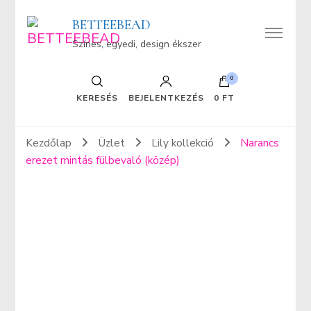
BETTEEBEAD
Színes, egyedi, design ékszer
0
KERESÉS
BEJELENTKEZÉS
0 FT
Kezdőlap
Üzlet
Lily kollekció
Narancs
erezet mintás fülbevaló (közép)