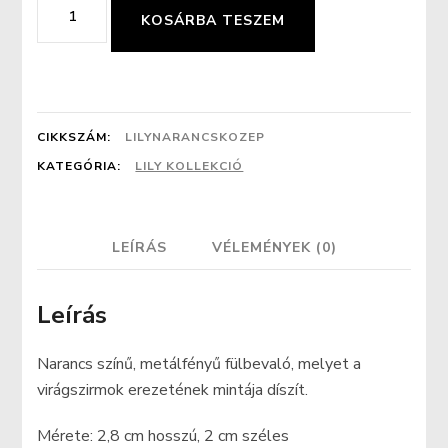
Narancs
KOSÁRBA TESZEM
erezet
mintás
fülbevaló
(közép)
CIKKSZÁM:
LILYNARANCSKOZEP
mennyiség
KATEGÓRIA:
LILY KOLLEKCIÓ
LEÍRÁS
VÉLEMÉNYEK (0)
Leírás
Narancs színű, metálfényű fülbevaló, melyet a
virágszirmok erezetének mintája díszít.
Mérete: 2,8 cm hosszú, 2 cm széles