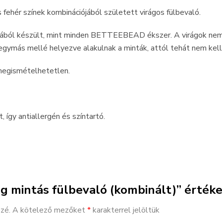
és fehér színek kombinációjából született virágos fülbevaló.
ából készült, mint minden BETTEEBEAD ékszer. A virágok nem
gymás mellé helyezve alakulnak a minták, attól tehát nem kell 
megismételhetetlen.
 így antiallergén és színtartó.
ág mintás fülbevaló (kombinált)” érték
zé.
A kötelező mezőket
*
karakterrel jelöltük