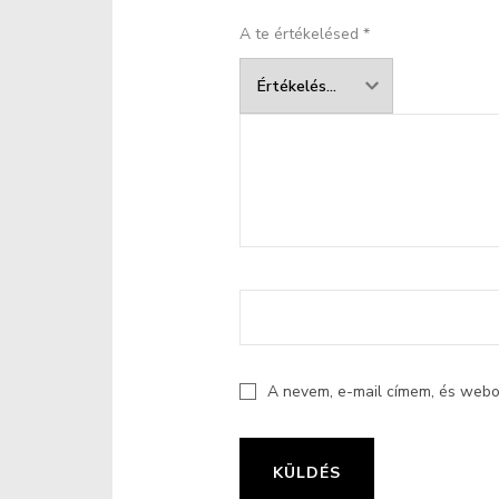
A te értékelésed
*
A nevem, e-mail címem, és web