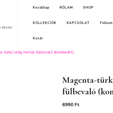
Kezdőlap
RÓLAM
SHOP
KOLLEKCIÓK
KAPCSOLAT
Fiókom
n ékszer
Kosár
-türkiz virág mintás fülbevaló (kombinált)
Magenta-türki
fülbevaló (ko
6990
Ft