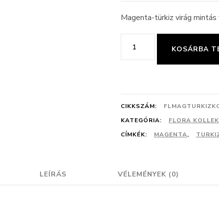
Magenta-türkiz virág mintás
Magenta-
KOSÁRBA T
türkiz
virág
mintás
fülbevaló
CIKKSZÁM:
FLMAGTURKIZK
(kombinált)
KATEGÓRIA:
FLORA KOLLEK
CÍMKÉK:
MAGENTA
,
TURKI
mennyiség
LEÍRÁS
VÉLEMÉNYEK (0)