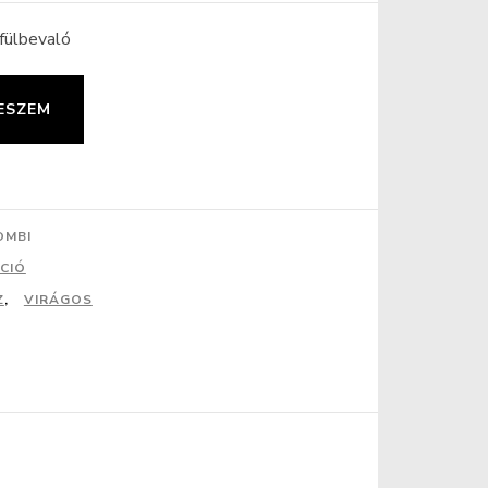
 fülbevaló
ESZEM
OMBI
CIÓ
Z
,
VIRÁGOS