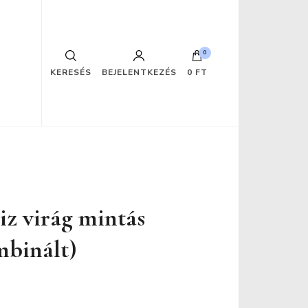
0
KERESÉS
BEJELENTKEZÉS
0 FT
z virág mintás
mbinált)