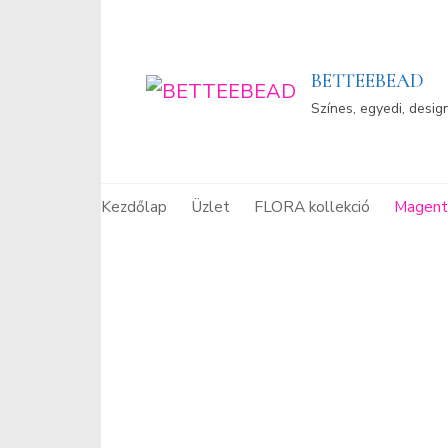
BETTEEBEAD
Színes, egyedi, desig
Kezdőlap
Üzlet
FLORA kollekció
Magenta