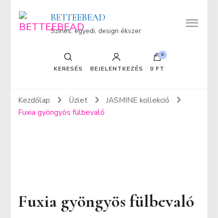
BETTEEBEAD
Színes, egyedi, design ékszer
0
KERESÉS
BEJELENTKEZÉS
0 FT
Kezdőlap
Üzlet
JASMINE kollekció
Fuxia gyöngyös fülbevaló
Fuxia gyöngyös fülbevaló