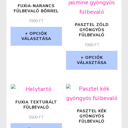
FUXIA-NARANCS
FÜLBEVALÓ BŐRREL
7990
FT
PASZTEL ZÖLD
GYÖNGYÖS
OPCIÓK
FÜLBEVALÓ
VÁLASZTÁSA
7990
FT
Ennek
OPCIÓK
a
VÁLASZTÁSA
terméknek
Ennek
több
a
variációja
terméknek
van.
több
FUXIA TEXTURÁLT
A
FÜLBEVALÓ
variációja
PASZTEL KÉK
változatok
GYÖNGYÖS
5500
FT
van.
FÜLBEVALÓ
a