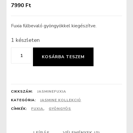
7990
Ft
Fuxia fülbevaló gyöngyökkel kiegészítve.
1 készleten
Fuxia
KOSÁRBA TESZEM
gyöngyös
fülbevaló
mennyiség
CIKKSZÁM:
JASMINEFUXIA
KATEGÓRIA:
JASMINE KOLLEKCIÓ
CÍMKÉK:
FUXIA
,
GYÖNGYÖS
LEÍRÁS
VÉLEMÉNYEK (0)