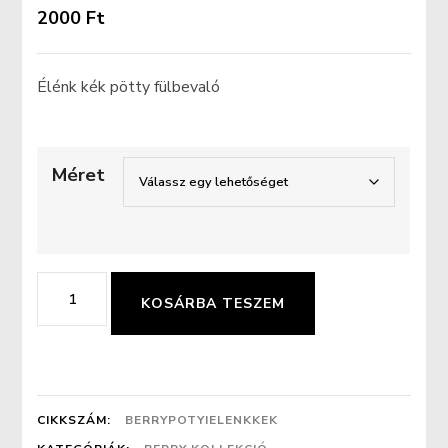
2000
Ft
Élénk kék pötty fülbevaló
Méret
Élénk
KOSÁRBA TESZEM
kék
pötty
fülbevaló
mennyiség
CIKKSZÁM:
BERRYPOTYIELENKKEK