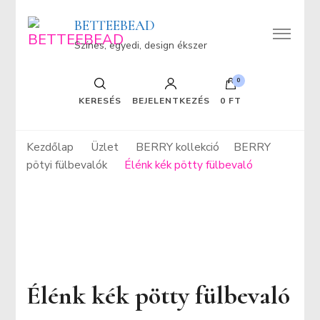
BETTEEBEAD
Színes, egyedi, design ékszer
0
KERESÉS
BEJELENTKEZÉS
0 FT
Kezdőlap
Üzlet
BERRY kollekció
BERRY
pötyi fülbevalók
Élénk kék pötty fülbevaló
Élénk kék pötty fülbevaló