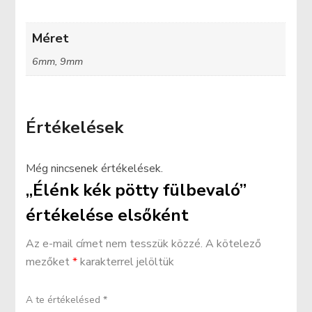
Méret
6mm, 9mm
Értékelések
Még nincsenek értékelések.
„Élénk kék pötty fülbevaló”
értékelése elsőként
Az e-mail címet nem tesszük közzé.
A kötelező
mezőket
*
karakterrel jelöltük
A te értékelésed
*