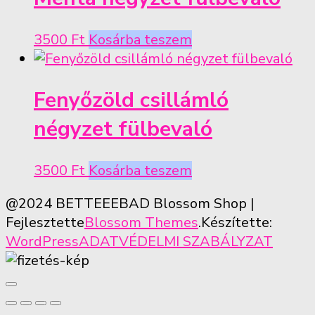
3500
Ft
Kosárba teszem
Fenyőzöld csillámló
négyzet fülbevaló
3500
Ft
Kosárba teszem
@2024 BETTEEEBAD
Blossom Shop |
Fejlesztette
Blossom Themes
.Készítette:
WordPress
ADATVÉDELMI SZABÁLYZAT