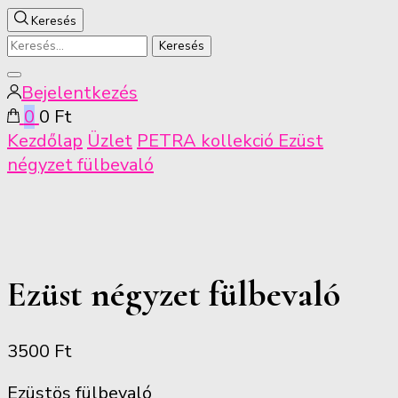
Keresés
Keresés:
Keresés
Bejelentkezés
bezárása
0
0 Ft
Kezdőlap
Üzlet
PETRA kollekció
Ezüst
négyzet fülbevaló
Ezüst négyzet fülbevaló
3500
Ft
Ezüstös fülbevaló