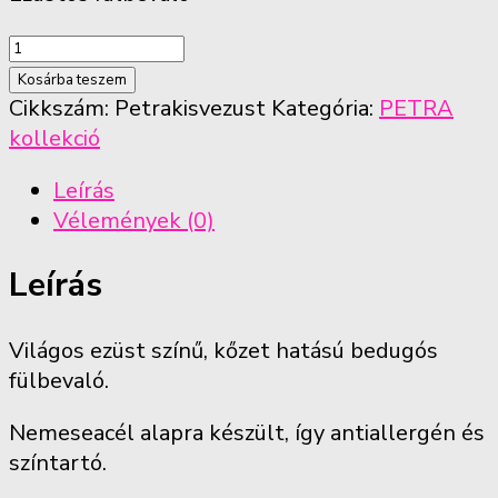
Ezüst
négyzet
Kosárba teszem
fülbevaló
Cikkszám:
Petrakisvezust
Kategória:
PETRA
mennyiség
kollekció
Leírás
Vélemények (0)
Leírás
Világos ezüst színű, kőzet hatású bedugós
fülbevaló.
Nemeseacél alapra készült, így antiallergén és
színtartó.