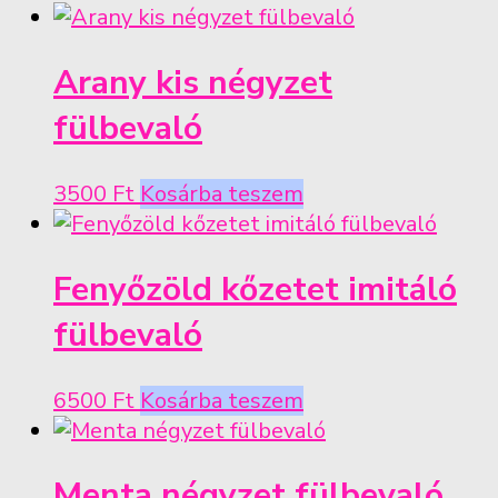
Arany kis négyzet
fülbevaló
3500
Ft
Kosárba teszem
Fenyőzöld kőzetet imitáló
fülbevaló
6500
Ft
Kosárba teszem
Menta négyzet fülbevaló