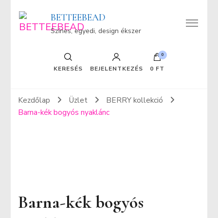
BETTEEBEAD
Színes, egyedi, design ékszer
0
KERESÉS
BEJELENTKEZÉS
0 FT
Kezdőlap
Üzlet
BERRY kollekció
Barna-kék bogyós nyaklánc
Barna-kék bogyós