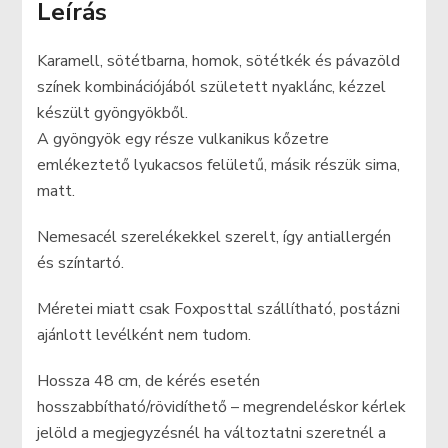
Leírás
Karamell, sötétbarna, homok, sötétkék és pávazöld
színek kombinációjából született nyaklánc, kézzel
készült gyöngyökből.
A gyöngyök egy része vulkanikus kőzetre
emlékeztető lyukacsos felületű, másik részük sima,
matt.
Nemesacél szerelékekkel szerelt, így antiallergén
és színtartó.
Méretei miatt csak Foxposttal szállítható, postázni
ajánlott levélként nem tudom.
Hossza 48 cm, de kérés esetén
hosszabbítható/rövidíthető – megrendeléskor kérlek
jelöld a megjegyzésnél ha változtatni szeretnél a