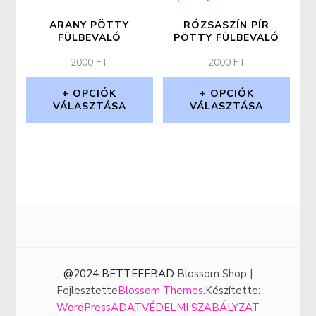
több
variációja
ARANY PÖTTY
RÓZSASZÍN PÍR
FÜLBEVALÓ
PÖTTY FÜLBEVALÓ
van.
2000
FT
2000
FT
A
OPCIÓK
OPCIÓK
változatok
VÁLASZTÁSA
VÁLASZTÁSA
a
Ennek
Ennek
termékoldalon
a
a
választhatók
terméknek
terméknek
ki
több
több
variációja
variációja
van.
van.
A
A
@2024 BETTEEEBAD
Blossom Shop |
Fejlesztette
Blossom Themes
.Készítette:
változatok
változatok
WordPress
ADATVÉDELMI SZABÁLYZAT