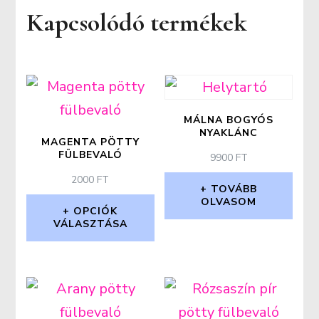
Kapcsolódó termékek
MÁLNA BOGYÓS
NYAKLÁNC
MAGENTA PÖTTY
FÜLBEVALÓ
9900
FT
2000
FT
TOVÁBB
OLVASOM
OPCIÓK
VÁLASZTÁSA
Ennek
a
terméknek