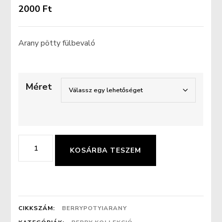
2000
Ft
Arany pötty fülbevaló
Méret
Arany
KOSÁRBA TESZEM
pötty
fülbevaló
mennyiség
CIKKSZÁM:
BERRYPOTYIARANY