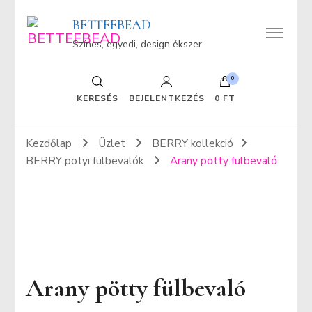
BETTEEBEAD
Színes, egyedi, design ékszer
0
KERESÉS
BEJELENTKEZÉS
0 FT
Kezdőlap
Üzlet
BERRY kollekció
BERRY pötyi fülbevalók
Arany pötty fülbevaló
Arany pötty fülbevaló