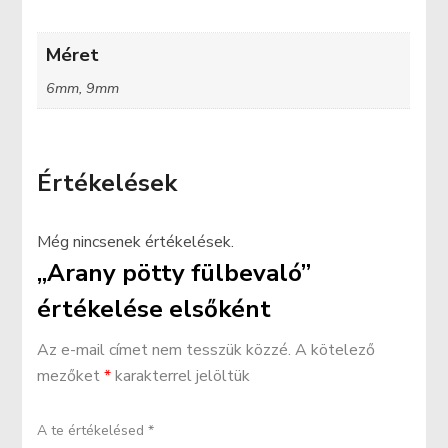
Méret
6mm, 9mm
Értékelések
Még nincsenek értékelések.
„Arany pötty fülbevaló”
értékelése elsőként
Az e-mail címet nem tesszük közzé.
A kötelező
mezőket
*
karakterrel jelöltük
A te értékelésed
*